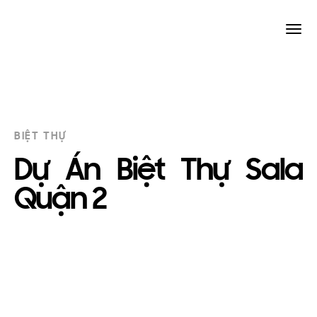
BIỆT THỰ
Dự Án Biệt Thự Sala
Quận 2