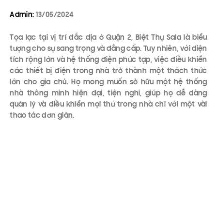
Admin:
13/05/2024
Tọa lạc tại vị trí đắc địa ở Quận 2, Biệt Thự Sala là biểu
tượng cho sự sang trọng và đẳng cấp. Tuy nhiên, với diện
tích rộng lớn và hệ thống điện phức tạp, việc điều khiển
các thiết bị điện trong nhà trở thành một thách thức
lớn cho gia chủ. Họ mong muốn sở hữu một hệ thống
nhà thông minh hiện đại, tiện nghi, giúp họ dễ dàng
quản lý và điều khiển mọi thứ trong nhà chỉ với một vài
thao tác đơn giản.