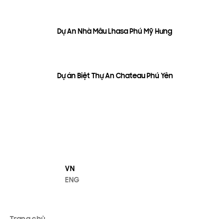
Dự Án Nhà Mẫu Lhasa Phú Mỹ Hưng
Dự án Biệt Thự An Chateau Phú Yên
VN
ENG