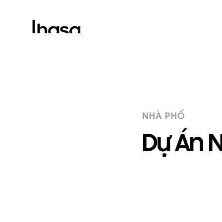
NHÀ PHỐ
Dự Án 