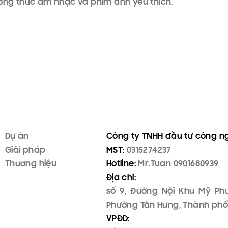
ưởng thức âm nhạc và phim ảnh yêu thích.
Dự án
Công ty TNHH đầu tư công 
Giải pháp
MST:
0315274237
Thương hiệu
Hotline:
Mr.Tuan 0901680939
Địa chỉ:
số 9, Đường Nội Khu Mỹ Ph
Phường Tân Hưng, Thành phố 
VPĐD: