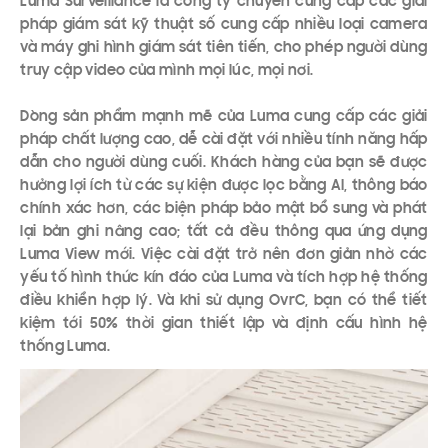
Luma Surveillance là công ty chuyên cung cấp các giải
pháp giám sát kỹ thuật số cung cấp nhiều loại camera
và máy ghi hình giám sát tiên tiến, cho phép người dùng
truy cập video của mình mọi lúc, mọi nơi.
Dòng sản phẩm mạnh mẽ của Luma cung cấp các giải
pháp chất lượng cao, dễ cài đặt với nhiều tính năng hấp
dẫn cho người dùng cuối. Khách hàng của bạn sẽ được
hưởng lợi ích từ các sự kiện được lọc bằng AI, thông báo
chính xác hơn, các biện pháp bảo mật bổ sung và phát
lại bản ghi nâng cao; tất cả đều thông qua ứng dụng
Luma View mới. Việc cài đặt trở nên đơn giản nhờ các
yếu tố hình thức kín đáo của Luma và tích hợp hệ thống
điều khiển hợp lý. Và khi sử dụng OvrC, bạn có thể tiết
kiệm tới 50% thời gian thiết lập và định cấu hình hệ
thống Luma.