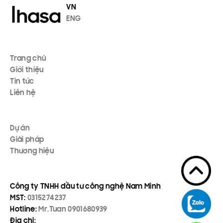
VN
ENG
Trang chủ
Giới thiệu
Tin tức
Liên hệ
Dự án
Giải pháp
Thương hiệu
Công ty TNHH đầu tư công nghệ Nam Minh
MST:
0315274237
Hotline:
Mr.Tuan 0901680939
Địa chỉ: