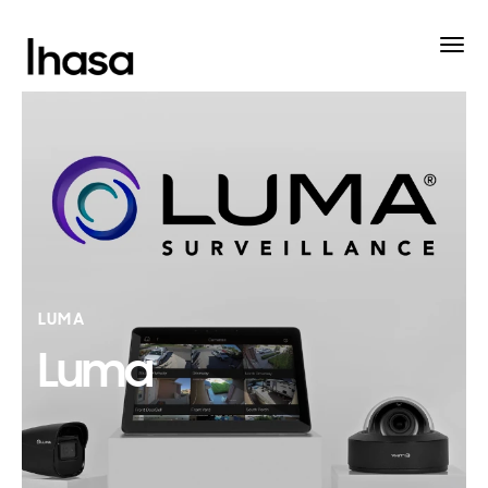
LUMA
Luma