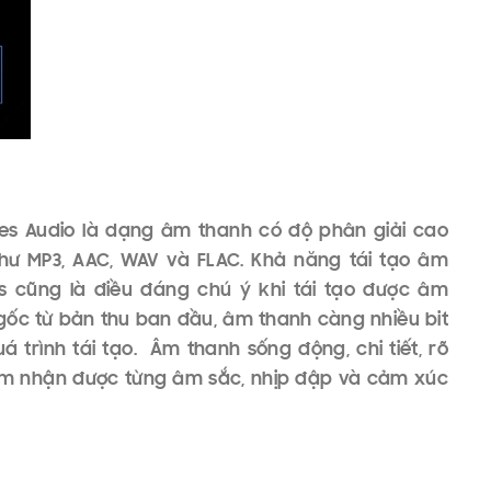
ợng hơn trong quá trình truyền tải âm thanh. Bên
ions (LC3) hứa hẹn sẽ giúp cải thiện được chất
 nay. Bluetooth LE Audio còn giới thiệu nhiều tính
hanh (khả năng “phát sóng” qua bluetooth đến
sẽ tích hợp với các thiết các thiết bị trợ thính để
 người khiếm thính.