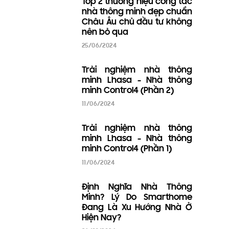
Không cần đi đâu xa ! Ở
Việt Nam cũng có thể
thăm quan Lhasa một
cách dễ dàng tại TP.HCM
23/08/2024
Lhasa - Vùng đất nên đặt
chân đến ít nhất 1 lần trong
đời
23/08/2024
Lhasa là công ty gì mà
Kiến Trúc Sư hay nhắc tới
nhiều như vậy?
23/08/2024
Tại sao bạn phải chọn
Smarthome Control4 cho
ngôi nhà của mình?
20/08/2024