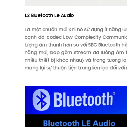
1. Sự phát triển của âm th
1.1 Công nghệ Bluetooth 5.3
Bluetooth 5.3 có phạm vi kết nối lên đến 12
suất năng lượng, độ tin cậy và bảo vệ của 
ích cho các thiết bị nhận có thể tiết kiệm
thông tin đã được quét. Thêm vào đó, việc
dữ liệu sẽ làm giảm sự qua lại giữa người 
định kích thước khóa tối thiểu. Ngoài ra, 
các chu kỳ hiệu quả thấp và cao, để đem lạ