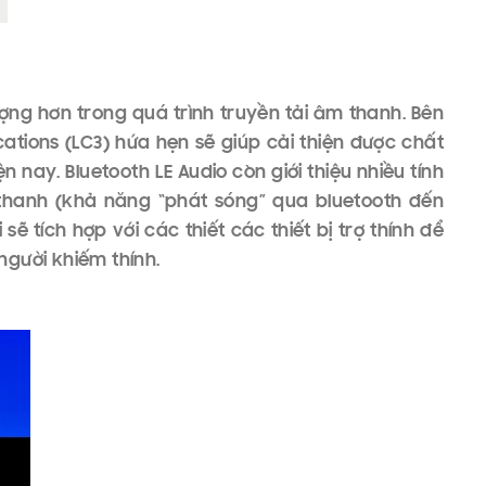
anh không dây
0m (gấp 4 lần so với Bluetooth 4.2), tốc độ, hiệu
Bluetooth 5.3 đều xuất sắc . Bluetooth 5.3 còn có
 điện và sẽ loại bỏ các bản sao ngay lập tức khi
 cải tiến kiểm soát kích thước mã hóa để bảo vệ
gửi và người nhận và cho phép máy chủ lưu trữ chỉ
kết nối SubRating cho phép chuyển đổi nhanh giữa
i trải nghiệm tốt hơn cho người dùng.