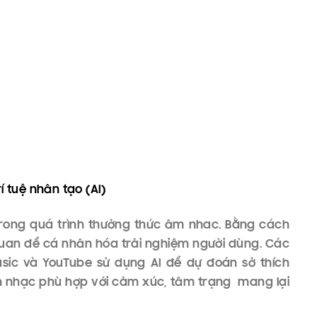
res Audio là dạng âm thanh có độ phân giải cao
hư MP3, AAC, WAV và FLAC. Khả năng tái tạo âm
res cũng là điều đáng chú ý khi tái tạo được âm
ốc từ bản thu ban đầu, âm thanh càng nhiều bit