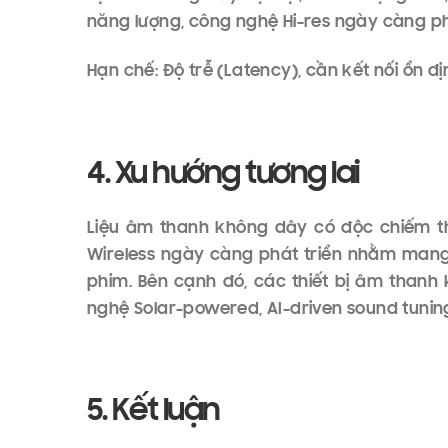
Công nghệ AI cũng góp phần không nhỏ t
phân tích và đề xuất những nội dung liên 
nền tảng trực tuyến như Spotify, Apple M
người dùng. Từ đó, đề xuất các playlist, 
trải nghiệm tối ưu hơn.
2. Các thiết bị nghe nhạc 
Tai nghe không dây tốt nhất 2025 như: Tai 
E16, Samsung Galaxy Buds 3 Pro
Loa Soundbar không dây là giải pháp tuyệ
Hệ thống Multi room Audio mang đến trải 
Harman Kardon