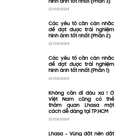
Tin gần đây
HEIMDALL - TÂN BINH MÁY
CHIẾU CAO CẤP TẠI GIA
2025
25/03/2025
TOP 4 CÔNG NGHỆ
SMARTHOME ĐÁNG MONG
CHỜ NĂM 2025 - XU HƯỚNG
NHÀ THÔNG MINH TƯƠNG
LAI
20/03/2025
TV MICROLED LÀ GÌ? - CUỘC
CÁCH MẠNG MÀN HÌNH VỚI
CHẤT LƯỢNG HÌNH ẢNH
VƯỢT TRỘI
20/03/2025