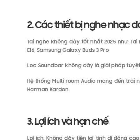
thì tín hiệu sẽ càng chính xác hơn trong qu
ràng và dải động rộng giúp người nghe c
của người nghệ sĩ muốn truyền tải.
1.4 Cá nhân hóa trải nghiệm âm thanh với tr