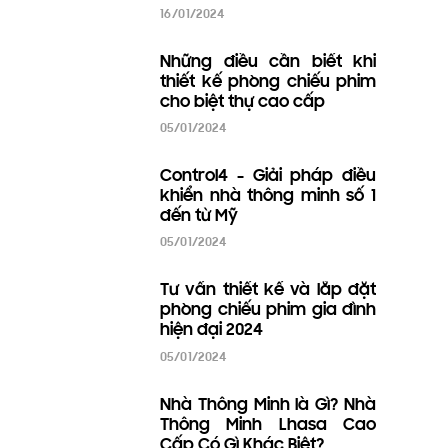
11/06/2024
Định Nghĩa Nhà Thông
Minh? Lý Do Smarthome
Đang Là Xu Hướng Nhà Ở
Hiện Nay?
26/01/2024
Control4 - Điều khiển toàn
bộ ngôi nhà thông minh
bằng giọng nói
23/01/2024
9 Gợi ý tuyệt vời cho công
tắc nhà thông minh của
bạn thêm hoàn hảo
23/01/2024
13 Lý do Lhasa khuyên bạn