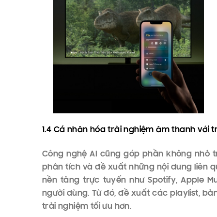
1.3 Wi-Fi Audio và AirPlay
Cả hai đều sử dụng công nghệ Hi-Res. Hi-
hơn so với các định dạng thông thường n
thanh, chất lượng và độ chi tiết của Hi-
thanh gần như tương đương với âm thanh g