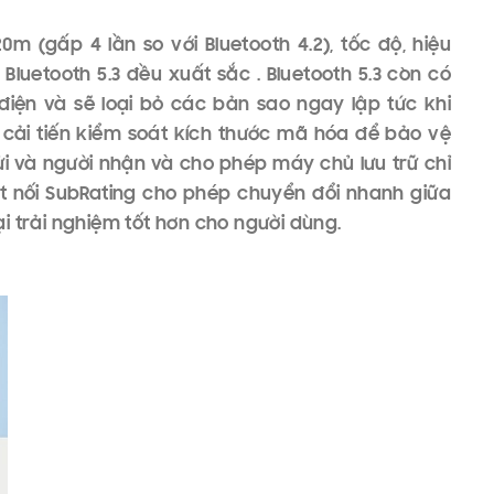
NG DÂY - SIÊU XU
ệ nghe nhạc không dây
rải nghiệm nghe nhạc
à” như xưa, không cần phải cắm dây từ thiết bị
 hướng nghe nhạc không dây đang phát triển hơn
.3, Bluetooth LE Audio, Wi-Fi Audio, AirPlay 2,... và
rải nghiệm nghe tuyệt vời mà không cần kết nối
 có thể hiểu rõ hơn.