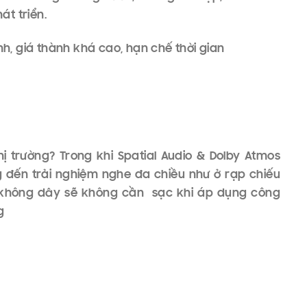
rong quá trình thưởng thức âm nhac. Bằng cách
quan để cá nhân hóa trải nghiệm người dùng. Các
usic và YouTube sử dụng AI để dự đoán sở thích
bản nhạc phù hợp với cảm xúc, tâm trạng mang lại
đáng chú ý
nghe True Wireless (TWS), AirPods 4, BASEU Bowie
t vời cho Home Theater
nghiệm âm thanh đồng bộ khắp nhà: Sonos, Bose,