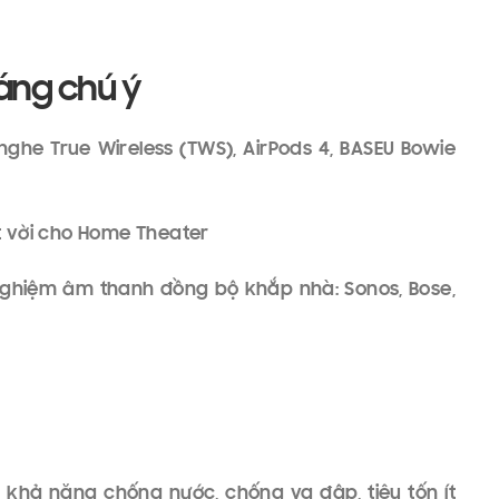
á trình tái tạo. Âm thanh sống động, chi tiết, rõ
ảm nhận được từng âm sắc, nhịp đập và cảm xúc
í tuệ nhân tạo (AI)