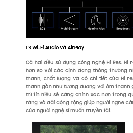
1.2 Bluetooth Le Audio
Là một chuẩn mới khi nó sử dụng ít năng lư
cạnh đó, codec Low Complexity Communicat
lượng âm thanh hơn so với SBC Bluetooth hiện
năng mới, bao gồm stream đa luồng âm t
nhiều thiết bị khác nhau) và trong tương lai 
mang lại sự thuận tiện trong liên lạc đối với