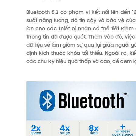
NGHE NHẠC KHÔ
HƯỚNG 2025
Admin:
25/03/2025
Cập nhật công ngh
mới - Nâng tầm t
Nghe nhạc bây giờ không cần phải “rườm r
khác để nghe nữa. Trong thời đại này, xu
bao giờ hết. Với sự phát triển của Bluetooth 5
công nghệ lossless sẽ giúp chúng ta có t
dây. Hãy cùng theo dõi bài viết dưới đây để