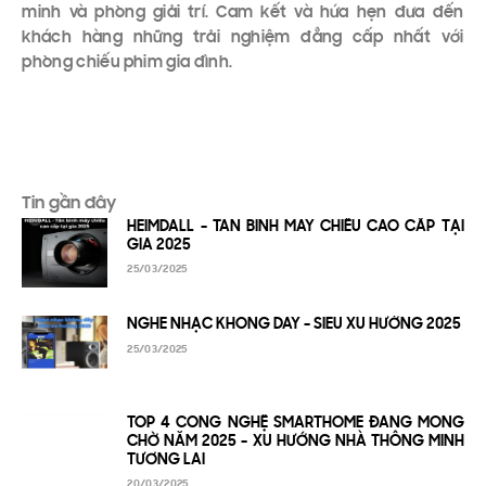
minh và phòng giải trí. Cam kết và hứa hẹn đưa đến
khách hàng những trải nghiệm đẳng cấp nhất với
phòng chiếu phim gia đình.
Tin gần đây
HEIMDALL - TÂN BINH MÁY CHIẾU CAO CẤP TẠI
GIA 2025
25/03/2025
NGHE NHẠC KHÔNG DÂY - SIÊU XU HƯỚNG 2025
25/03/2025
TOP 4 CÔNG NGHỆ SMARTHOME ĐÁNG MONG
CHỜ NĂM 2025 - XU HƯỚNG NHÀ THÔNG MINH
TƯƠNG LAI
20/03/2025