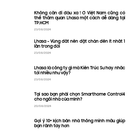
Không cần đi đâu xa ! Ở Việt Nam cũng có
thể thăm quan Lhasa một cách dễ dàng tại
TP.HCM
23/08/2024
Lhasa - Vùng đất nên đặt chân đến ít nhất 1
lần trong đời
23/08/2024
Lhasa là công ty gì mà Kiến Trúc Sư hay nhắc
tới nhiều như vậy?
23/08/2024
Tại sao bạn phải chọn Smarthome Control4
cho ngôi nhà của mình?
20/08/2024
Gợi ý 10+ kịch bản nhà thông minh mẫu giúp
bạn rảnh tay hơn