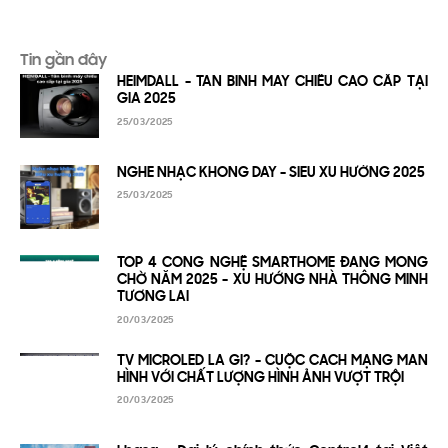
Tin gần đây
HEIMDALL - TÂN BINH MÁY CHIẾU CAO CẤP TẠI
GIA 2025
25/03/2025
NGHE NHẠC KHÔNG DÂY - SIÊU XU HƯỚNG 2025
25/03/2025
TOP 4 CÔNG NGHỆ SMARTHOME ĐÁNG MONG
CHỜ NĂM 2025 - XU HƯỚNG NHÀ THÔNG MINH
TƯƠNG LAI
20/03/2025
TV MICROLED LÀ GÌ? - CUỘC CÁCH MẠNG MÀN
HÌNH VỚI CHẤT LƯỢNG HÌNH ẢNH VƯỢT TRỘI
20/03/2025