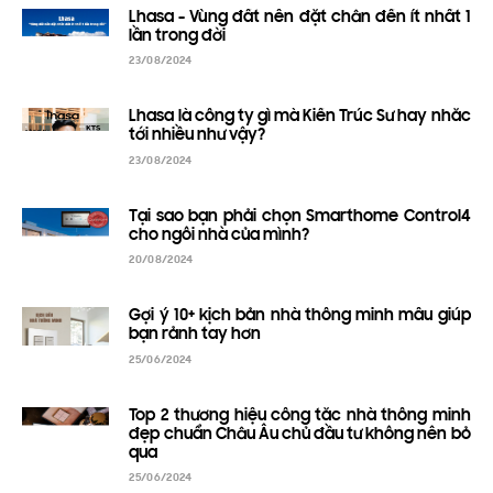
Lhasa - Vùng đất nên đặt chân đến ít nhất 1
lần trong đời
23/08/2024
Lhasa là công ty gì mà Kiến Trúc Sư hay nhắc
tới nhiều như vậy?
23/08/2024
Tại sao bạn phải chọn Smarthome Control4
cho ngôi nhà của mình?
20/08/2024
Gợi ý 10+ kịch bản nhà thông minh mẫu giúp
bạn rảnh tay hơn
25/06/2024
Top 2 thương hiệu công tắc nhà thông minh
đẹp chuẩn Châu Âu chủ đầu tư không nên bỏ
qua
25/06/2024