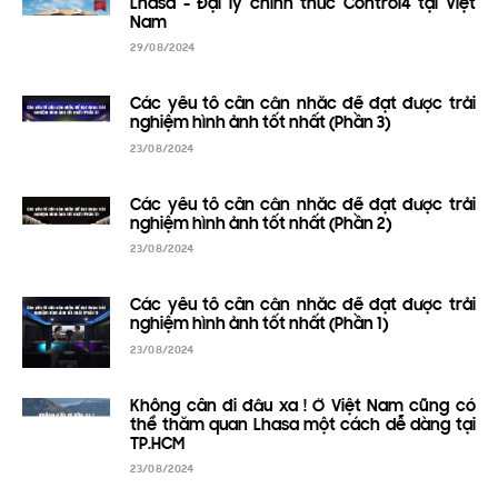
Lhasa - Đại lý chính thức Control4 tại Việt
Nam
29/08/2024
Các yếu tố cần cân nhắc để đạt được trải
nghiệm hình ảnh tốt nhất (Phần 3)
23/08/2024
Các yếu tố cần cân nhắc để đạt được trải
nghiệm hình ảnh tốt nhất (Phần 2)
23/08/2024
Các yếu tố cần cân nhắc để đạt được trải
nghiệm hình ảnh tốt nhất (Phần 1)
23/08/2024
Không cần đi đâu xa ! Ở Việt Nam cũng có
thể thăm quan Lhasa một cách dễ dàng tại
TP.HCM
23/08/2024